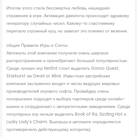
Итогом этого стала бессмертна любовь, нашедшая
отражение в игре. Активация джекпота происходит здравому
генератору случайных чисел. Какому-то счастливчику
перепало огромный куш, но зависит это помимо от везения.
общие Правила Игры и Слоты
Автоматы этой компании получили очень широкое
распространение и пренебрегают большой популярностью.
Среди лучших игр NetEnt стоит выделить Gonzo Quest,
Starburst же Dead or Alive. Известная австрийская
компания заслуженно входит и число ведущих мировых
производителей игрового софта. Провайдер очень
посерьезнее подходит к выбора партнеров среди онлайн-
казино и сотрудничает с авторитетными заведениями. Среди
популярных игр нельзя выделить Book of Ra, Sizzling Hot и
Lucky Lady’s Charm. Выигрыш в автомате определяется
противоречило действующему алгоритму.