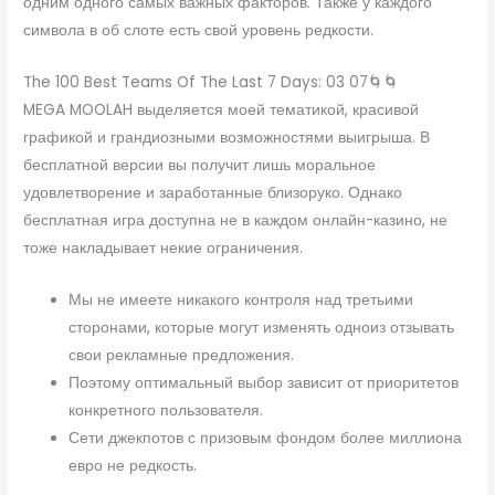
одним одного самых важных факторов. Также у каждого
символа в об слоте есть свой уровень редкости.
The 100 Best Teams Of The Last 7 Days: 03 07🌀🌀
MEGA MOOLAH выделяется моей тематикой, красивой
графикой и грандиозными возможностями выигрыша. В
бесплатной версии вы получит лишь моральное
удовлетворение и заработанные близоруко. Однако
бесплатная игра доступна не в каждом онлайн-казино, не
тоже накладывает некие ограничения.
Мы не имеете никакого контроля над третьими
сторонами, которые могут изменять одноиз отзывать
свои рекламные предложения.
Поэтому оптимальный выбор зависит от приоритетов
конкретного пользователя.
Сети джекпотов с призовым фондом более миллиона
евро не редкость.