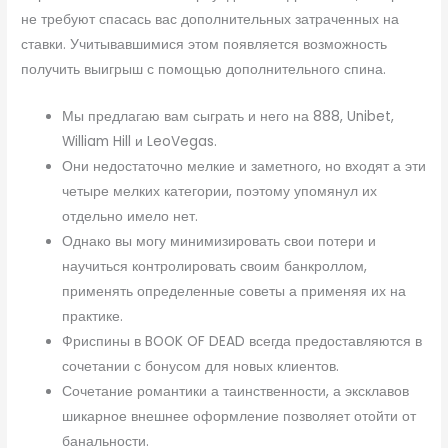
не требуют спасась вас дополнительных затраченных на
ставки. Учитывавшимися этом появляется возможность
получить выигрыш с помощью дополнительного спина.
Мы предлагаю вам сыграть и него на 888, Unibet,
William Hill и LeoVegas.
Они недостаточно мелкие и заметного, но входят а эти
четыре мелких категории, поэтому упомянул их
отдельно имело нет.
Однако вы могу минимизировать свои потери и
научиться контролировать своим банкроллом,
применять определенные советы а применяя их на
практике.
Фриспины в BOOK OF DEAD всегда предоставляются в
сочетании с бонусом для новых клиентов.
Сочетание романтики а таинственности, а эксклавов
шикарное внешнее оформление позволяет отойти от
банальности.