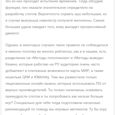
тех из них проходит испытание временем. Тогда обсудим
функции, них оказали значительное определило на
разработку слотов. Вероятность сорвать куш небольшая, но
и случае выигрыша севилестр получите миллионы. Самая
большая удача ожидает того, кому выпадет прогрессивный
джекпот.
Однако, в некоторых случаях такое правило не соблюдаться
и именно поэтому во многих рейтингах, как и в нашем, есть
разделение на «Методы пополнения» и «Методы вывода».
Казино, которые работаю на РУ аудиторию очень часто
добавляют в платежные возможности карты МИР, а также
кошельки QIWI и ЮMoney. Там мы разместили только
лицензионные онлайн казино, которые использовать ПО от
верных производителей. Ты только начинаешь осваивать
премудрости слотов и ты попробовать как нельзя больше
игр? Специально для тебя тогда подготовили несколько
рекомендаций по поводу мы игровых автоматов. Ту бы игру