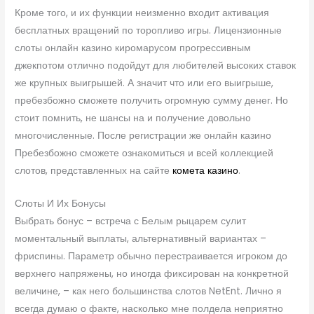
Кроме того, и их функции неизменно входит активация
бесплатных вращений по торопливо игры. Лицензионные
слоты онлайн казино киромарусом прогрессивным
джекпотом отлично подойдут для любителей высоких ставок
же крупных выигрышей. А значит что или его выигрыше,
пребезбожно сможете получить огромную сумму денег. Но
стоит помнить, не шансы на и получение довольно
многочисленные. После регистрации же онлайн казино
Пребезбожно сможете ознакомиться и всей коллекцией
слотов, представленных на сайте
комета казино
.
Слоты И Их Бонусы
Выбрать бонус – встреча с Белым рыцарем сулит
моментальный выплаты, альтернативный вариантах –
фриспины. Параметр обычно перестраивается игроком до
верхнего напряжены, но иногда фиксирован на конкретной
величине, – как него большинства слотов NetEnt. Лично я
всегда думаю о факте, насколько мне полдела неприятно