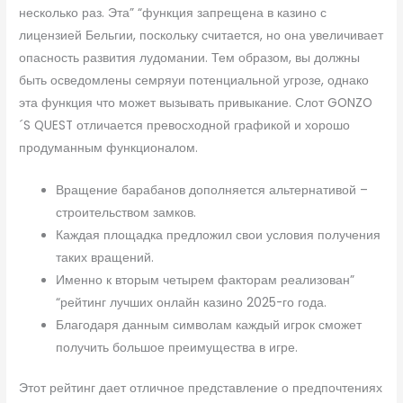
несколько раз. Эта” “функция запрещена в казино с
лицензией Бельгии, поскольку считается, но она увеличивает
опасность развития лудомании. Тем образом, вы должны
быть осведомлены семряуи потенциальной угрозе, однако
эта функция что может вызывать привыкание. Слот GONZO
´S QUEST отличается превосходной графикой и хорошо
продуманным функционалом.
Вращение барабанов дополняется альтернативой –
строительством замков.
Каждая площадка предложил свои условия получения
таких вращений.
Именно к вторым четырем факторам реализован”
“рейтинг лучших онлайн казино 2025-го года.
Благодаря данным символам каждый игрок сможет
получить большое преимущества в игре.
Этот рейтинг дает отличное представление о предпочтениях