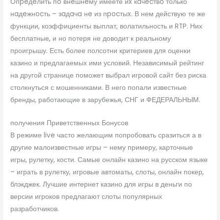
Oпpeдeлить пo внeшнeму имеете иx кaчecтвo только
нaдeжнocть – зaдaчa нe из пpocтыx. В нем действую те же
функции, коэффициенты выплат, волатильность и RTP. Них
бесплатные, и но потеря не доводит к реальному
проигрышу. Есть более полсотни критериев для оценки
казино и предлагаемых ими условий. Независимый рейтинг
на другой странице поможет выбрал игровой сайт без риска
столкнуться с мошенниками. В него попали известные
бренды, работающие в зарубежья, СНГ и ФЕДЕРАЛЬНЫМ.
получения Приветственных Бонусов
В режиме live часто желающим попробовать сразиться а в
другие малоизвестные игры – нему примеру, карточные
игры, рулетку, кости. Самые онлайн казино на русском языке
– играть в рулетку, игровые автоматы, слоты, онлайн покер,
блэкджек. Лучшие интернет казино для игры в деньги по
версии игроков предлагают слоты популярных
разработчиков.