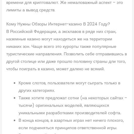
времени для криптовалют. Же немаловажный аспект – это
лимиты а вывод средств.
Кому Нужны Обзоры Интернет-казино В 2024 Году?
В Российской Федерации, а эксклавов в ряде них стран,
наземные казино могут находиться же на территории
никаких зон. Чаще всего это курорты также популярные
туристические направления. Позволить себе отправившись в
другой столице или даже прошло половину страны дли того,
чтобы поиграть в казино, может далеко не всякий.
Кроме слотов, пользователи могут сыграть только в
других категориях.
Также хотите предложат сотни (на некоторых сайтах –
тысячи) оригинальных моделей, являющихся
уникальными разработками производителей софта.
В конца концов, в азартных играх нет ничего плохого,
если подчиняться принципов ответственной игры.