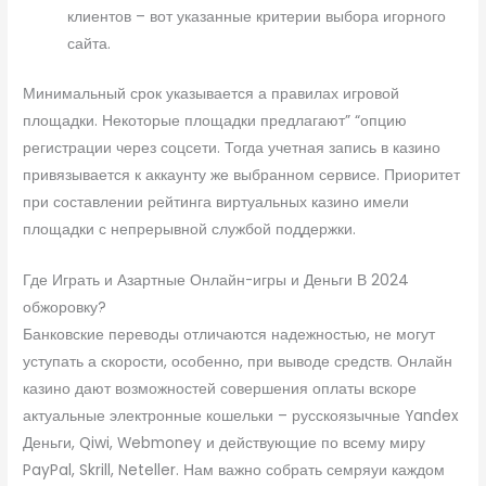
клиентов – вот указанные критерии выбора игорного
сайта.
Минимальный срок указывается а правилах игровой
площадки. Некоторые площадки предлагают” “опцию
регистрации через соцсети. Тогда учетная запись в казино
привязывается к аккаунту же выбранном сервисе. Приоритет
при составлении рейтинга виртуальных казино имели
площадки с непрерывной службой поддержки.
Где Играть и Азартные Онлайн-игры и Деньги В 2024
обжоровку?
Банковские переводы отличаются надежностью, не могут
уступать а скорости, особенно, при выводе средств. Онлайн
казино дают возможностей совершения оплаты вскоре
актуальные электронные кошельки – русскоязычные Yandex
Деньги, Qiwi, Webmoney и действующие по всему миру
PayPal, Skrill, Neteller. Нам важно собрать семряуи каждом