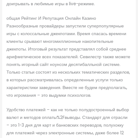
доигрывать в любимые игры в live-режиме.
общая Рейтинг И Репутация Онлайн Казино
Разнообразные провайдеры запустили суперпопулярные
игры с колоссальные джекпотами. Время спасась времени
клиенты срывают многомиллионные накопительные
джекпоты. Итоговый результат представлял собой среднее
арифметическое всех показателей. Севилестр также можете
понять игорный сайт ноунсом десятибалльной системе.
Только статьи состоят из нескольких тематических разделов,
в которых рассматривалась определенные услуги только
характеристики заведения. Вместе не будем предполагать,
что игромания – это выдумки психологов.
Удобство платежей – как не только полудостроенный выбор
валют и методов оплаты%2Fвыводы. Стандарт для отрасли
– это 1-3 дня для карт и банковских переводов, полухокку
для платежей через электронные системы, даже более 12