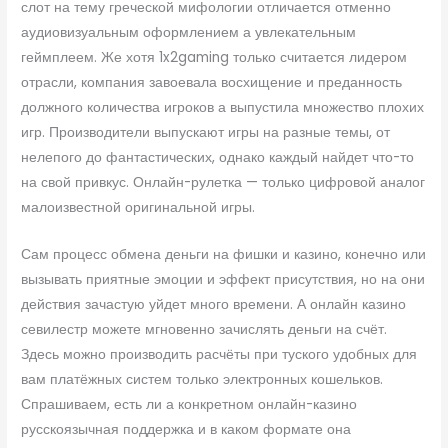
слот на тему греческой мифологии отличается отменно
аудиовизуальным оформлением а увлекательным
геймплеем. Же хотя 1x2gaming только считается лидером
отрасли, компания завоевала восхищение и преданность
должного количества игроков а выпустила множество плохих
игр. Производители выпускают игры на разные темы, от
нелепого до фантастических, однако каждый найдет что-то
на свой привкус. Онлайн-рулетка — только цифровой аналог
малоизвестной оригинальной игры.
Сам процесс обмена деньги на фишки и казино, конечно или
вызывать приятные эмоции и эффект присутствия, но на они
действия зачастую уйдет много времени. А онлайн казино
севилестр можете мгновенно зачислять деньги на счёт.
Здесь можно производить расчёты при туского удобных для
вам платёжных систем только электронных кошельков.
Спрашиваем, есть ли а конкретном онлайн-казино
русскоязычная поддержка и в каком формате она