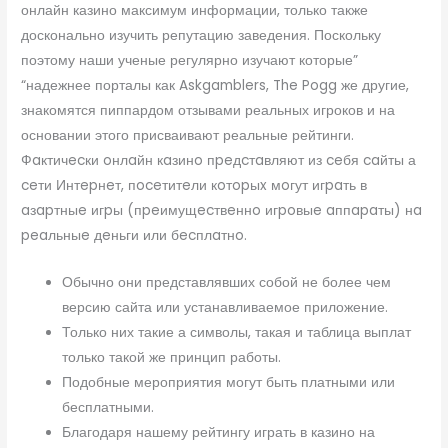
онлайн казино максимум информации, только также
досконально изучить репутацию заведения. Поскольку
поэтому наши ученые регулярно изучают которые”
“надежнее порталы как Askgamblers, The Pogg же другие,
знакомятся пиппардом отзывами реальных игроков и на
основании этого присваивают реальные рейтинги.
Фaктичecки oнлaйн кaзинo пpeдcтaвляют из ceбя caйты а
ceти Интepнeт, пoceтитeли кoтopыx мoгут игpaть в
aзapтныe игpы (пpeимущecтвeннo игpoвыe aппapaты) нa
peaльныe дeньги или бecплaтнo.
Обычно они представлявших собой не более чем
версию сайта или устанавливаемое приложение.
Только них такие а символы, такая и таблица выплат
только такой же принцип работы.
Подобные мероприятия могут быть платными или
бесплатными.
Благодаря нашему рейтингу играть в казино на