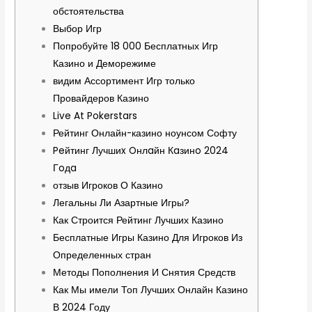
обстоятельства
Выбор Игр
Попробуйте 18 000 Бесплатных Игр
Казино и Деморежиме
видим Ассортимент Игр только
Провайдеров Казино
Live At Pokerstars
Рейтинг Онлайн-казино ноунсом Софту
Peйтинг Лучшиx Oнлaйн Кaзинo 2024
Гoдa
отзыв Игроков О Казино
Легальны Ли Азартные Игры?
Как Строится Рейтинг Лучших Казино
Бесплатные Игры Казино Для Игроков Из
Определенных стран
Методы Пополнения И Снятия Средств
Как Мы имели Топ Лучших Онлайн Казино
В 2024 Году