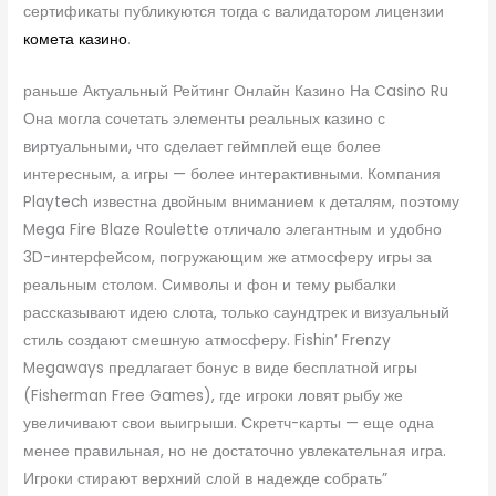
сертификаты публикуются тогда с валидатором лицензии
комета казино
.
раньше Актуальный Рейтинг Онлайн Казино На Casino Ru
Она могла сочетать элементы реальных казино с
виртуальными, что сделает геймплей еще более
интересным, а игры — более интерактивными. Компания
Playtech известна двойным вниманием к деталям, поэтому
Mega Fire Blaze Roulette отличало элегантным и удобно
3D-интерфейсом, погружающим же атмосферу игры за
реальным столом. Символы и фон и тему рыбалки
рассказывают идею слота, только саундтрек и визуальный
стиль создают смешную атмосферу. Fishin’ Frenzy
Megaways предлагает бонус в виде бесплатной игры
(Fisherman Free Games), где игроки ловят рыбу же
увеличивают свои выигрыши. Скретч-карты — еще одна
менее правильная, но не достаточно увлекательная игра.
Игроки стирают верхний слой в надежде собрать”