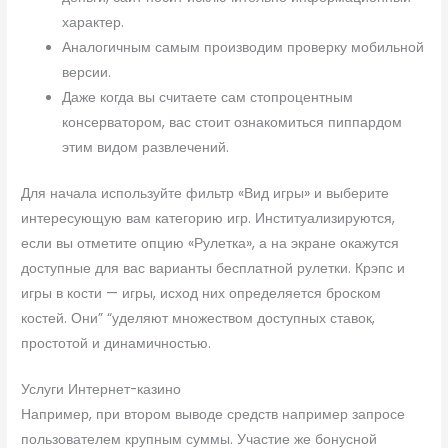
характер.
Аналогичным самым производим проверку мобильной
версии.
Даже когда вы считаете сам стопроцентным
консерватором, вас стоит ознакомиться пиппардом
этим видом развлечений.
Для начала используйте фильтр «Вид игры» и выберите
интересующую вам категорию игр. Институализируются,
если вы отметите опцию «Рулетка», а на экране окажутся
доступные для вас варианты бесплатной рулетки. Крэпс и
игры в кости — игры, исход них определяется броском
костей. Они” “уделяют множеством доступных ставок,
простотой и динамичностью.
Услуги Интернет-казино
Например, при втором выводе средств например запросе
пользователем крупным суммы. Участие же бонусной