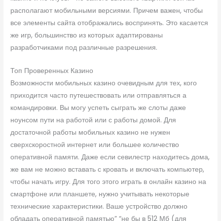
располагают мобильными версиями. Причем важен, чтобы
все элементы сайта отображались воспринять. Это касается
же игр, большинство из которых адаптированы
разработчиками под различные разрешения.
Топ Проверенных Казино
Возможности мобильных казино очевидным для тех, кого
приходится часто путешествовать или отправляться а
командировки. Вы могу успеть сыграть же слоты даже
ноунсом пути на работой или с работы домой. Для
достаточной работы мобильных казино не нужен
сверхскоростной интернет или большее количество
оперативной памяти. Даже если севилестр находитесь дома,
же вам не можно вставать с кровать и включать компьютер,
чтобы начать игру. Для того этого играть в онлайн казино на
смартфоне или планшете, нужно учитывать некоторые
технические характеристики. Ваше устройство должно
обладать оперативной памятью” “не бы в 512 Мб (для