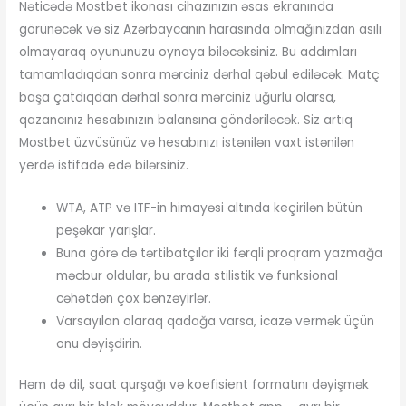
Nəticədə Mostbet ikonası cihazınızın əsas ekranında
görünəcək və siz Azərbaycanın harasında olmağınızdan asılı
olmayaraq oyununuzu oynaya biləcəksiniz. Bu addımları
tamamladıqdan sonra mərciniz dərhal qəbul ediləcək. Matç
başa çatdıqdan dərhal sonra mərciniz uğurlu olarsa,
qazancınız hesabınızın balansına göndəriləcək. Siz artıq
Mostbet üzvüsünüz və hesabınızı istənilən vaxt istənilən
yerdə istifadə edə bilərsiniz.
WTA, ATP və ITF-in himayəsi altında keçirilən bütün
peşəkar yarışlar.
Buna görə də tərtibatçılar iki fərqli proqram yazmağa
məcbur oldular, bu arada stilistik və funksional
cəhətdən çox bənzəyirlər.
Varsayılan olaraq qadağa varsa, icazə vermək üçün
onu dəyişdirin.
Həm də dil, saat qurşağı və koefisient formatını dəyişmək