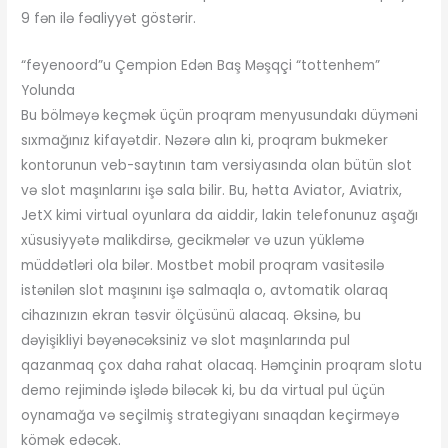
9 fən ilə fəaliyyət göstərir.
“feyenoord”u Çempion Edən Baş Məşqçi “tottenhem”
Yolunda
Bu bölməyə keçmək üçün proqram menyusundakı düyməni
sıxmağınız kifayətdir. Nəzərə alın ki, proqram bukmeker
kontorunun veb-saytının tam versiyasında olan bütün slot
və slot maşınlarını işə sala bilir. Bu, hətta Aviator, Aviatrix,
JetХ kimi virtual oyunlara da aiddir, lakin telefonunuz aşağı
xüsusiyyətə malikdirsə, gecikmələr və uzun yükləmə
müddətləri ola bilər. Mostbet mobil proqram vasitəsilə
istənilən slot maşınını işə salmaqla o, avtomatik olaraq
cihazınızın ekran təsvir ölçüsünü alacaq. Əksinə, bu
dəyişikliyi bəyənəcəksiniz və slot maşınlarında pul
qazanmaq çox daha rahat olacaq. Həmçinin proqram slotu
demo rejimində işlədə biləcək ki, bu da virtual pul üçün
oynamağa və seçilmiş strategiyanı sınaqdan keçirməyə
kömək edəcək.