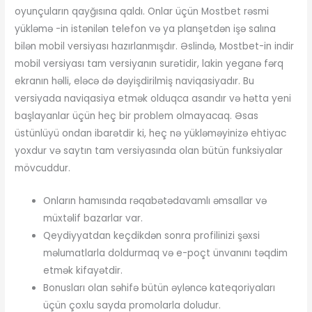
oyunçuların qayğısına qaldı. Onlar üçün Mostbet rəsmi
yükləmə -in istənilən telefon və ya planşetdən işə salına
bilən mobil versiyası hazırlanmışdır. Əslində, Mostbet-in indir
mobil versiyası tam versiyanın surətidir, lakin yeganə fərq
ekranın həlli, eləcə də dəyişdirilmiş naviqasiyadır. Bu
versiyada naviqasiya etmək olduqca asandır və hətta yeni
başlayanlar üçün heç bir problem olmayacaq. Əsas
üstünlüyü ondan ibarətdir ki, heç nə yükləməyinizə ehtiyac
yoxdur və saytın tam versiyasında olan bütün funksiyalar
mövcuddur.
Onların hamısında rəqabətədavamlı əmsallar və
müxtəlif bazarlar var.
Qeydiyyatdan keçdikdən sonra profilinizi şəxsi
məlumatlarla doldurmaq və e-poçt ünvanını təqdim
etmək kifayətdir.
Bonusları olan səhifə bütün əyləncə kateqoriyaları
üçün çoxlu sayda promolarla doludur.