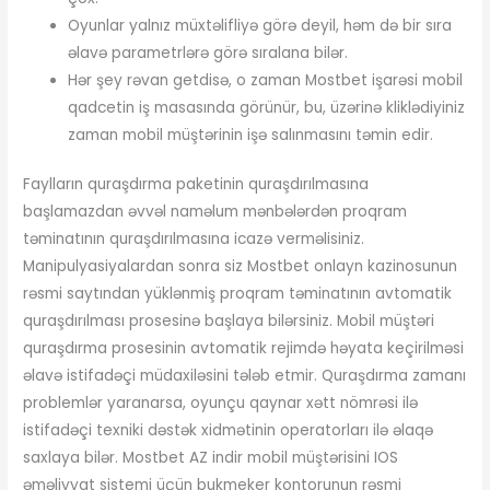
Oyunlar yalnız müxtəlifliyə görə deyil, həm də bir sıra
əlavə parametrlərə görə sıralana bilər.
Hər şey rəvan getdisə, o zaman Mostbet işarəsi mobil
qadcetin iş masasında görünür, bu, üzərinə kliklədiyiniz
zaman mobil müştərinin işə salınmasını təmin edir.
Faylların quraşdırma paketinin quraşdırılmasına
başlamazdan əvvəl naməlum mənbələrdən proqram
təminatının quraşdırılmasına icazə verməlisiniz.
Manipulyasiyalardan sonra siz Mostbet onlayn kazinosunun
rəsmi saytından yüklənmiş proqram təminatının avtomatik
quraşdırılması prosesinə başlaya bilərsiniz. Mobil müştəri
quraşdırma prosesinin avtomatik rejimdə həyata keçirilməsi
əlavə istifadəçi müdaxiləsini tələb etmir. Quraşdırma zamanı
problemlər yaranarsa, oyunçu qaynar xətt nömrəsi ilə
istifadəçi texniki dəstək xidmətinin operatorları ilə əlaqə
saxlaya bilər. Mostbet AZ indir mobil müştərisini IOS
əməliyyat sistemi üçün bukmeker kontorunun rəsmi