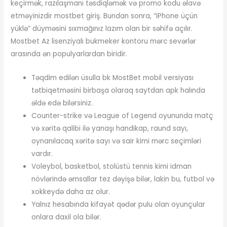
keçirmək, razılaşmanı təsdiqləmək və promo kodu əlavə
etməyinizdir mostbet giriş. Bundan sonra, “iPhone üçün
yüklə” düyməsini sıxmağınız lazım olan bir səhifə açılır.
Mostbet Az lisenziyalı bukmeker kontoru mərc sevərlər
arasında ən populyarlardan biridir.
Təqdim edilən üsulla bk MostBet mobil versiyası
tətbiqetməsini birbaşa olaraq saytdan apk halında
əldə edə bilərsiniz.
Counter-strike və League of Legend oyununda matç
və xəritə qalibi ilə yanaşı handikap, raund sayı,
oynanılacaq xəritə sayı və sair kimi mərc seçimləri
vardır.
Voleybol, basketbol, ​​stolüstü tennis kimi idman
növlərində əmsallar tez dəyişə bilər, lakin bu, futbol və
xokkeydə daha az olur.
Yalnız hesabında kifayət qədər pulu olan oyunçular
onlara daxil ola bilər.