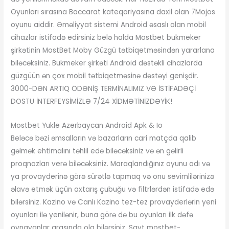
Oyunları sırasına Baccarat kateqoriyasına daxil olan 7Mojos
oyunu aiddir. Əməliyyat sistemi Android əsaslı olan mobil
cihazlar istifadə edirsiniz belə halda Mostbet bukmeker
şirkətinin MostBet Moby Güzgü tətbiqetməsindən yararlana
biləcəksiniz. Bukmeker şirkəti Android dəstəkli cihazlarda
güzgüün ən çox mobil tətbiqetməsinə dəstəyi genişdir.
3000-DƏN ARTIQ ÖDƏNİŞ TERMİNALIMIZ VƏ İSTİFADƏÇİ
DOSTU İNTERFEYSİMİZLƏ 7/24 XİDMƏTİNİZDƏYİK!
Mostbet Yukle Azerbaycan Android Apk & Io
Beləcə bəzi əmsalların və bazarların cari matçda qalib
gəlmək ehtimalını təhlil edə biləcəksiniz və ən gəlirli
proqnozları verə biləcəksiniz. Maraqlandığınız oyunu adı və
ya provayderinə görə sürətlə tapmaq və onu sevimlilərinizə
əlavə etmək üçün axtarış çubuğu və filtrlərdən istifadə edə
bilərsiniz. Kazino və Canlı Kazino tez-tez provayderlərin yeni
oyunları ilə yenilənir, buna görə də bu oyunları ilk dəfə
oynayanlar arasında ola bilərsiniz. Sayt mostbet-