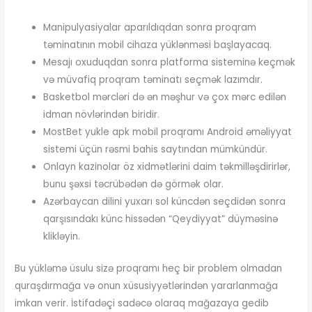
Manipulyasiyalar aparıldıqdan sonra proqram
təminatının mobil cihaza yüklənməsi başlayacaq.
Mesajı oxuduqdan sonra platforma sisteminə keçmək
və müvafiq proqram təminatı seçmək lazımdır.
Basketbol mərcləri də ən məşhur və çox mərc edilən
idman növlərindən biridir.
MostBet yukle apk mobil proqramı Android əməliyyat
sistemi üçün rəsmi bahis saytından mümkündür.
Onlayn kazinolar öz xidmətlərini daim təkmilləşdirirlər,
bunu şəxsi təcrübədən də görmək olar.
Azərbaycan dilini yuxarı sol küncdən seçdidən sonra
qarşısındakı künc hissədən “Qeydiyyat” düyməsinə
klikləyin.
Bu yükləmə üsulu sizə proqramı heç bir problem olmadan
quraşdırmağa və onun xüsusiyyətlərindən yararlanmağa
imkan verir. İstifadəçi sadəcə olaraq mağazaya gedib