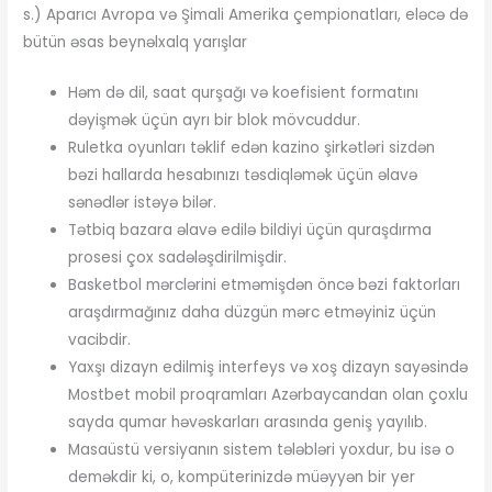
s.) Aparıcı Avropa və Şimali Amerika çempionatları, eləcə də
bütün əsas beynəlxalq yarışlar
Həm də dil, saat qurşağı və koefisient formatını
dəyişmək üçün ayrı bir blok mövcuddur.
Ruletka oyunları təklif edən kazino şirkətləri sizdən
bəzi hallarda hesabınızı təsdiqləmək üçün əlavə
sənədlər istəyə bilər.
Tətbiq bazara əlavə edilə bildiyi üçün quraşdırma
prosesi çox sadələşdirilmişdir.
Basketbol mərclərini etməmişdən öncə bəzi faktorları
araşdırmağınız daha düzgün mərc etməyiniz üçün
vacibdir.
Yaxşı dizayn edilmiş interfeys və xoş dizayn sayəsində
Mostbet mobil proqramları Azərbaycandan olan çoxlu
sayda qumar həvəskarları arasında geniş yayılıb.
Masaüstü versiyanın sistem tələbləri yoxdur, bu isə o
deməkdir ki, o, kompüterinizdə müəyyən bir yer