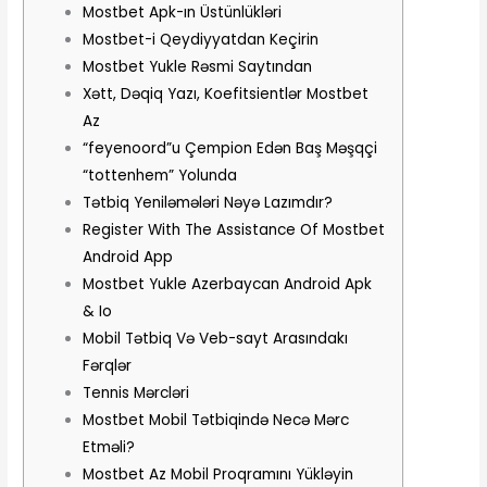
Mostbet Apk-ın Üstünlükləri
Mostbet-i Qeydiyyatdan Keçirin
Mostbet Yukle Rəsmi Saytından
Xətt, Dəqiq Yazı, Koefitsientlər Mostbet
Az
“feyenoord”u Çempion Edən Baş Məşqçi
“tottenhem” Yolunda
Tətbiq Yeniləmələri Nəyə Lazımdır?
Register With The Assistance Of Mostbet
Android App
Mostbet Yukle Azerbaycan Android Apk
& Io
Mobil Tətbiq Və Veb-sayt Arasındakı
Fərqlər
Tennis Mərcləri
Mostbet Mobil Tətbiqində Necə Mərc
Etməli?
Mostbet Az Mobil Proqramını Yükləyin