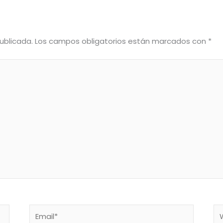
ublicada.
Los campos obligatorios están marcados con
*
Email*
W