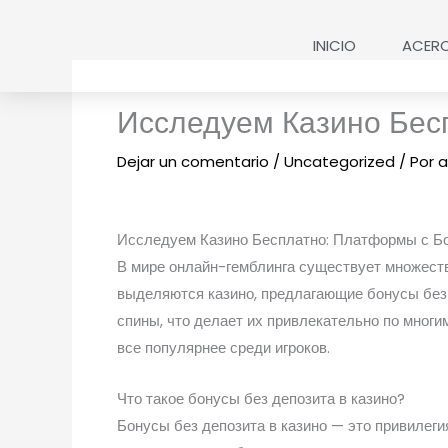
Ir
al
INICIO
ACER
contenido
Исследуем Казино Бес
Dejar un comentario
/
Uncategorized
/ Por
a
Исследуем Казино Бесплатно: Платформы с Б
В мире онлайн-гемблинга существует множест
выделяются казино, предлагающие бонусы без 
спины, что делает их привлекательно по многи
все популярнее среди игроков.
Что такое бонусы без депозита в казино?
Бонусы без депозита в казино — это привилеги