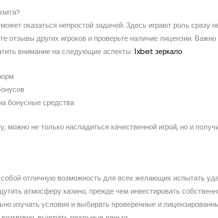
озита?
может оказаться непростой задачей. Здесь играют роль сразу н
ите отзывы других игроков и проверьте наличие лицензии. Важн
атить внимание на следующие аспекты:
1xbet зеркало
форм
бонусов
 на бонусные средства
, можно не только насладиться качественной игрой, но и полу
т собой отличную возможность для всех желающих испытать уд
щутить атмосферу казино, прежде чем инвестировать собственн
льно изучать условия и выбирать проверенные и лицензирован
, возможно, выиграть реальные деньги.