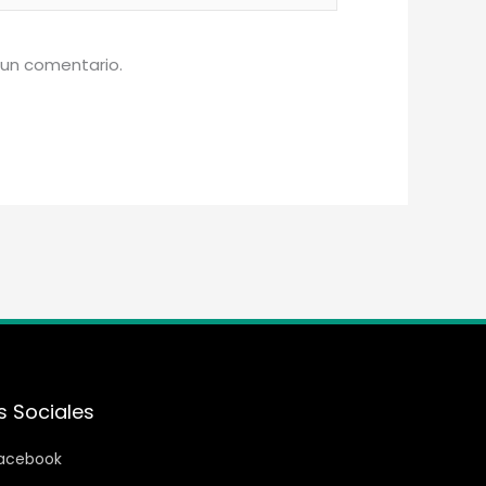
 un comentario.
s Sociales
acebook