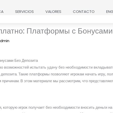
CA
SERVICIOS
VALORES
CONTACTO
ENG
платно: Платформы с Бонусами
dmin
онусами Без Депозита
во возможностей испытать удачу без необходимости вкладыват
депозита. Такие платформы позволяют игрокам начать игру, по
м причинам. В этом материале мы рассмотрим, что представляют
я, которую игрок получает без необходимости вносить деньги на