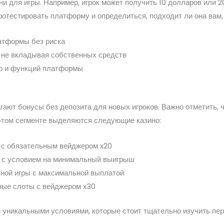
ни для игры. Например, игрок может получить 10 долларов или 
протестировать платформу и определиться, подходит ли она вам
атформы без риска
 не вкладывая собственных средств
гр и функций платформы
гают бонусы без депозита для новых игроков. Важно отметить,
этом сегменте выделяются следующие казино:
а с обязательным вейджером x20
в с условием на минимальный выигрыш
тной игры с максимальной выплатой
ные слоты с вейджером x30
 уникальными условиями, которые стоит тщательно изучить пер