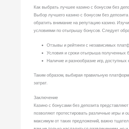
Как выбрать лучшее казино с бонусом без деп
Выбор лучшего казино с бонусом без депозита 
обратить внимание на репутацию казино. Изуч
условиями по отыгрышу бонусов. Следует обр
Отзывы и рейтинги с независимых плат
Условия и сроки отыгрыша полученных 
Наличие и разнообразие игр, доступных
Таким образом, выбирая правильную платформу
затрат.
Заключение
Казино с бонусами без депозита представляю
позволяют протестировать различные игры и о
максимум от таких предложений, важно тщате
вам не только насладиться развлечением, но и