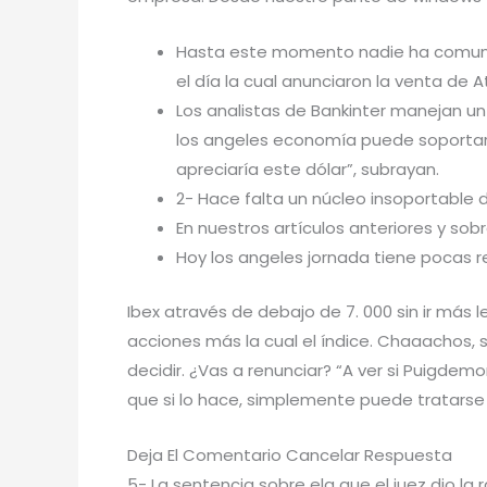
Hasta este momento nadie ha comunica
el día la cual anunciaron la venta de 
Los analistas de Bankinter manejan un
los angeles economía puede soportarlo 
apreciaría este dólar”, subrayan.
2- Hace falta un núcleo insoportable 
En nuestros artículos anteriores y so
Hoy los angeles jornada tiene pocas r
Ibex através de debajo de 7. 000 sin ir más l
acciones más la cual el índice. Chaaachos, se
decidir. ¿Vas a renunciar? “A ver si Puigdemon
que si lo hace, simplemente puede tratarse 
Deja El Comentario Cancelar Respuesta
5- La sentencia sobre ela que el juez dio l