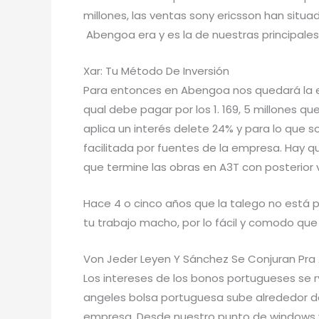
millones, las ventas sony ericsson han situa
Abengoa era y es la de nuestras principales
Xar: Tu Método De Inversión
Para entonces en Abengoa nos quedará la e
qual debe pagar por los 1. 169, 5 millones qu
aplica un interés delete 24% y para lo que 
facilitada por fuentes de la empresa. Hay 
que termine las obras en A3T con posterior 
Hace 4 o cinco años que la talego no está por
tu trabajo macho, por lo fácil y comodo que 
Von Jeder Leyen Y Sánchez Se Conjuran Pra 
Los intereses de los bonos portugueses se 
angeles bolsa portuguesa sube alrededor de 
empresa. Desde nuestro punto de windows v