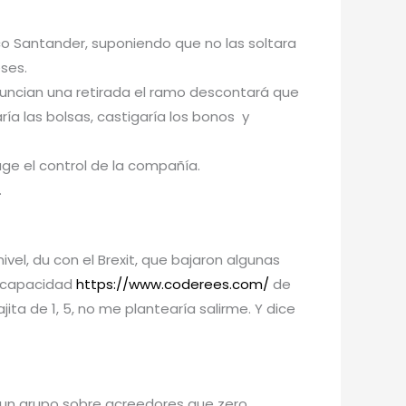
o Santander, suponiendo que no las soltara
eses.
anuncian una retirada el ramo descontará que
ía las bolsas, castigaría los bonos y
ge el control de la compañía.
.
ivel, du con el Brexit, que bajaron algunas
la capacidad
https://www.coderees.com/
de
jita de 1, 5, no me plantearía salirme. Y dice
n un grupo sobre acreedores que zero