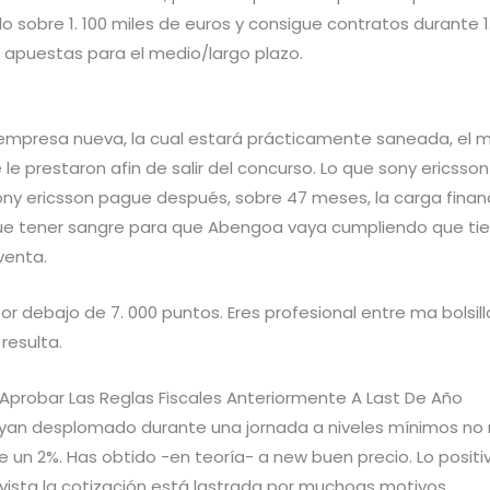
do sobre 1. 100 miles de euros y consigue contratos durante 
 apuestas para el medio/largo plazo.
mpresa nueva, la cual estará prácticamente saneada, el ma
e le prestaron afin de salir del concurso. Lo que sony ericss
sony ericsson pague después, sobre 47 meses, la carga financ
que tener sangre para que Abengoa vaya cumpliendo que tie
venta.
 debajo de 7. 000 puntos. Eres profesional entre ma bolsillo y
resulta.
Aprobar Las Reglas Fiscales Anteriormente A Last De Año
ryan desplomado durante una jornada a niveles mínimos no r
un 2%. Has obtido -en teoría- a new buen precio. Lo positi
ista la cotización está lastrada por muchoas motivos.