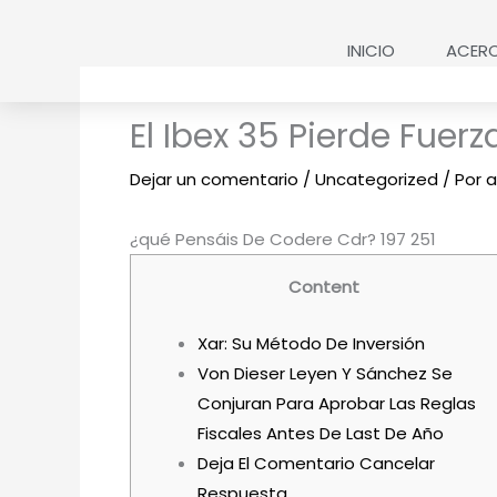
Ir
al
INICIO
ACER
contenido
El Ibex 35 Pierde Fuer
Dejar un comentario
/
Uncategorized
/ Por
a
¿qué Pensáis De Codere Cdr? 197 251
Content
Xar: Su Método De Inversión
Von Dieser Leyen Y Sánchez Se
Conjuran Para Aprobar Las Reglas
Fiscales Antes De Last De Año
Deja El Comentario Cancelar
Respuesta