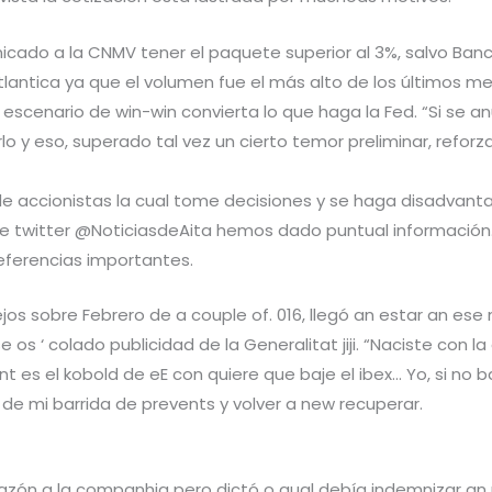
do a la CNMV tener el paquete superior al 3%, salvo Banc
Atlantica ya que el volumen fue el más alto de los últimos m
 escenario de win-win convierta lo que haga la Fed. “Si se 
y eso, superado tal vez un cierto temor preliminar, reforzar
de accionistas la cual tome decisiones y se haga disadvanta
bre twitter @NoticiasdeAita hemos dado puntual información
eferencias importantes.
ejos sobre Febrero de a couple of. 016, llegó an estar an ese n
 os ‘ colado publicidad de la Generalitat jiji. “Naciste con 
t es el kobold de eE con quiere que baje el ibex… Yo, si no ba
de mi barrida de prevents y volver a new recuperar.
a razón a la companhia pero dictó o qual debía indemnizar a