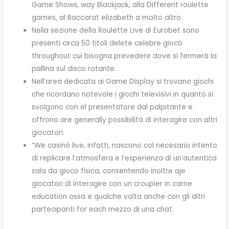
Game Shows, way Blackjack, alla Different roulette
games, al Baccarat elizabeth a molto altro.
Nella sezione della Roulette Live di Eurobet sono
presenti circa 50 titoli delete celebre gioco
throughout cui bisogna prevedere dove si fermerà la
pallina sul disco rotante.
Nell’area dedicata ai Game Display si trovano giochi
che ricordano notevole i giochi televisivi in quanto si
svolgono con el presentatore dal palpitante e
offrono are generally possibilità di interagire con altri
giocatori.
“We casinò live, infatti, nascono col necesario intento
di replicare l’atmosfera e l’esperienza di un’autentica
sala da gioco fisica, consentendo inoltre aje
giocatori di interagire con un croupier in carne
education ossa e qualche volta anche con gli altri
partecipanti for each mezzo di una chat.