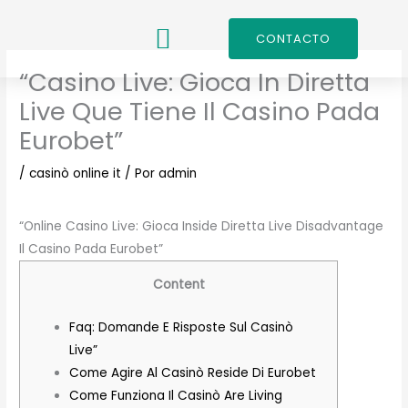
Ir
al
CONTACTO
contenido
“Casino Live: Gioca In Diretta
Live Que Tiene Il Casino Pada
Eurobet”
/
casinò online it
/ Por
admin
“Online Casino Live: Gioca Inside Diretta Live Disadvantage
Il Casino Pada Eurobet”
Content
Faq: Domande E Risposte Sul Casinò
Live”
Come Agire Al Casinò Reside Di Eurobet
Come Funziona Il Casinò Are Living