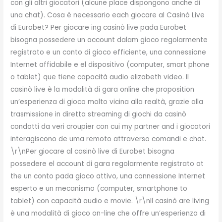
con gli altri giocatori (alcune place dispongono anche di
una chat). Cosa è necessario each giocare al Casinò Live
di Eurobet? Per giocare ing casinò live pada Eurobet
bisogna possedere un account dalam gioco regolarmente
registrato e un conto di gioco efficiente, una connessione
Internet affidabile e el dispositivo (computer, smart phone
o tablet) que tiene capacità audio elizabeth video. Il
casinò live è la modalità di gara online che proposition
un’esperienza di gioco molto vicina alla realtà, grazie alla
trasmissione in diretta streaming di giochi da casinò
condotti da veri croupier con cui my partner and i giocatori
interagiscono de uma remoto attraverso comandi e chat.
\r\nPer giocare al casinò live di Eurobet bisogna
possedere el account di gara regolarmente registrato at
the un conto pada gioco attivo, una connessione Internet
esperto e un mecanismo (computer, smartphone to
tablet) con capacità audio e movie. \r\nIl casinò are living
è una modalità di gioco on-line che offre un’esperienza di