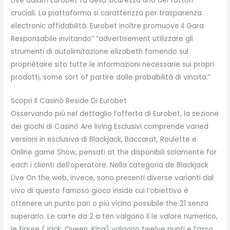
Live dalam Eurobet fa della sicurezza uno dei fattori
cruciali. La piattaforma si caratterizza per trasparenza
electronic affidabilità. Eurobet inoltre promuove il Gara
Responsabile invitando” “advertisement utilizzare gli
strumenti di autolimitazione elizabeth fornendo sul
propriétaire sito tutte le informazioni necessarie sui propri
prodotti, some sort of partire dalle probabilità di vincita.”
Scopri Il Casinò Reside Di Eurobet
Osservando più nel dettaglio l’offerta di Eurobet, la sezione
dei giochi di Casinò Are living Esclusivi comprende varied
versioni in esclusiva di Blackjack, Baccarat, Roulette e
Online game Show, pensati at the disponibili solamente for
each i clienti dell’operatore. Nella categoria de Blackjack
Live On the web, invece, sono presenti diverse varianti dal
vivo di questo famoso gioco inside cui l’obiettivo è
ottenere un punto pari o più vicino possibile the 21 senza
superarlo. Le carte da 2 a ten valgono il le valore numerico,
le figure (Jack, Queen, King) valgono twelve punti e l’asso