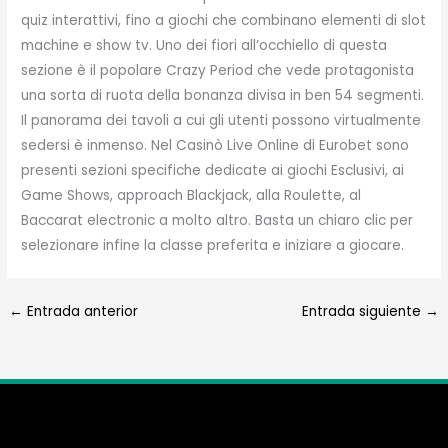
quiz interattivi, fino a giochi che combinano elementi di slot
machine e show tv. Uno dei fiori all’occhiello di questa
sezione è il popolare Crazy Period che vede protagonista
una sorta di ruota della bonanza divisa in ben 54 segmenti.
Il panorama dei tavoli a cui gli utenti possono virtualmente
sedersi è inmenso. Nel Casinò Live Online di Eurobet sono
presenti sezioni specifiche dedicate ai giochi Esclusivi, ai
Game Shows, approach Blackjack, alla Roulette, al
Baccarat electronic a molto altro. Basta un chiaro clic per
selezionare infine la classe preferita e iniziare a giocare.
←
Entrada anterior
Entrada siguiente
→