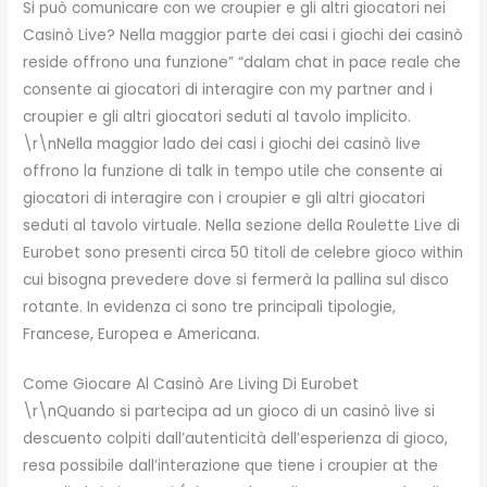
Si può comunicare con we croupier e gli altri giocatori nei
Casinò Live? Nella maggior parte dei casi i giochi dei casinò
reside offrono una funzione” “dalam chat in pace reale che
consente ai giocatori di interagire con my partner and i
croupier e gli altri giocatori seduti al tavolo implicito.
\r\nNella maggior lado dei casi i giochi dei casinò live
offrono la funzione di talk in tempo utile che consente ai
giocatori di interagire con i croupier e gli altri giocatori
seduti al tavolo virtuale. Nella sezione della Roulette Live di
Eurobet sono presenti circa 50 titoli de celebre gioco within
cui bisogna prevedere dove si fermerà la pallina sul disco
rotante. In evidenza ci sono tre principali tipologie,
Francese, Europea e Americana.
Come Giocare Al Casinò Are Living Di Eurobet
\r\nQuando si partecipa ad un gioco di un casinò live si
descuento colpiti dall’autenticità dell’esperienza di gioco,
resa possibile dall’interazione que tiene i croupier at the