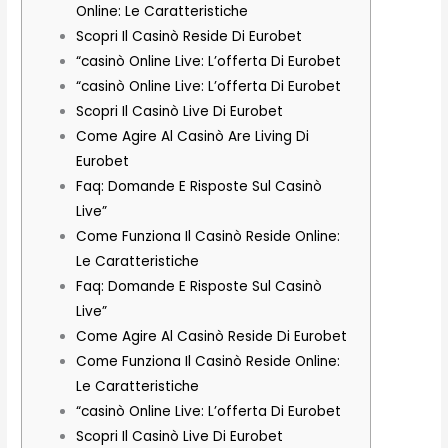
Online: Le Caratteristiche
Scopri Il Casinò Reside Di Eurobet
“casinò Online Live: L’offerta Di Eurobet
“casinò Online Live: L’offerta Di Eurobet
Scopri Il Casinò Live Di Eurobet
Come Agire Al Casinò Are Living Di
Eurobet
Faq: Domande E Risposte Sul Casinò
Live”
Come Funziona Il Casinò Reside Online:
Le Caratteristiche
Faq: Domande E Risposte Sul Casinò
Live”
Come Agire Al Casinò Reside Di Eurobet
Come Funziona Il Casinò Reside Online:
Le Caratteristiche
“casinò Online Live: L’offerta Di Eurobet
Scopri Il Casinò Live Di Eurobet