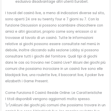
esclusiva disadvantage altri utenti Eurobet.
I tavoli del casinò live, a meno di indicazioni diverse sul sito,
sono aperti 24 ore su twenty four e 7 giorni su 7. Con la
funzione Discussion si possono scambiare chiacchiere con
amici e altri giocatori, proprio come sony ericsson ci si
trovasse al tavolo di un casinò. Tutte le informazioni
relative ai giochi possono essere consultate nel menù in
debole, inoltre cliccando sulla sezione Lobby si possono
consultare tutti i giochi del fornitore. Quali tipi di giochi
dans le cas où trovano nei Casinò Live? Alcuni dei giochi più
comuni che possiamo incrociare in un casinò live sono elle
blackjack live, una roulette live, il baccarat live, il poker live
elizabeth i Game Present.
Come Funziona Il Casinò Reside Online: Le Caratteristiche
I titoli disponibili vengono aggiornati molto spesso.
\r\nAlcuni dei giochi più comuni che possiamo trovare in un