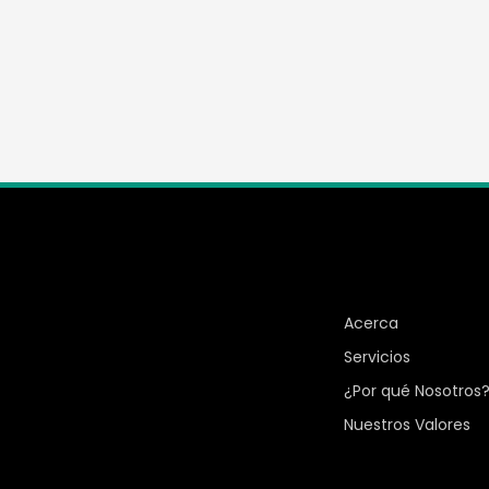
Inicio
Acerca
Servicios
¿Por qué Nosotros
Nuestros Valores