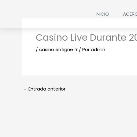
Ir
al
INICIO
ACER
contenido
Casino Live Durante 20
/
casino en ligne fr
/ Por
admin
←
Entrada anterior