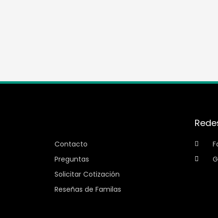
Información
Rede
Contacto
F
Preguntas
G
?
Solicitar Cotización
Reseñas de Familas