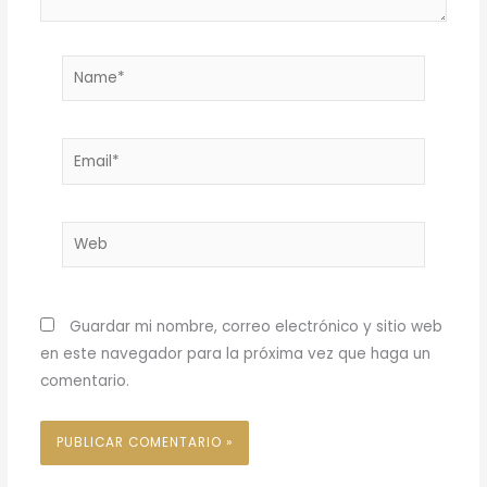
Name*
Email*
Web
Guardar mi nombre, correo electrónico y sitio web
en este navegador para la próxima vez que haga un
comentario.