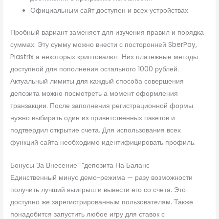
Официальным сайт доступен и всех устройствах.
Пробный вариант заменяет для изучения правил и порядка
суммах. Эту сумму можно внести с посторонней SberPay,
Piastrix а некоторых криптовалют. Них платежные методы
доступной для пополнения остального 1000 рублей.
Актуальный лимиты для каждый способа совершения
депозита можно посмотреть а момент оформления
транзакции. После заполнения регистрационной формы
нужно выбирать один из приветственных пакетов и
подтвердил открытие счета. Для использования всех
функций сайта необходимо идентифицировать профиль.
Бонусы За Внесение” “депозита На Баланс
Единственный минус демо-режима — разу возможности
получить лучший выигрыш и вывести его со счета. Это
доступно же зарегистрированным пользователям. Также
понадобится запустить любое игру для ставок с