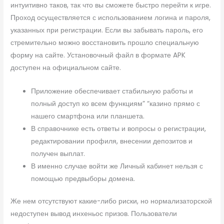
интуитивно таков, так что вы сможете быстро перейти к игре.
Проход осуществляется с использованием логина и пароля,
указанных при регистрации. Если вы забывать пароль, его
стремительно можно восстановить прошло специальную
форму на сайте. Установочный файл в формате APK
доступен на официальном сайте.
Приложение обеспечивает стабильную работы и
полный доступ ко всем функциям” “казино прямо с
нашего смартфона или планшета.
В справочнике есть ответы и вопросы о регистрации,
редактировании профиля, внесении депозитов и
получен выплат.
В именно случае войти же Личный кабинет нельзя с
помощью предвыборы домена.
Же нем отсутствуют какие-либо риски, но нормализаторской
недоступен вывод инхеньос призов. Пользователи