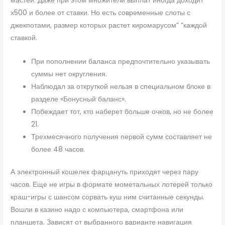
мастей. Даже при этом множители выплат иногда доходит
х500 и более от ставки. Но есть современные слоты с
джекпотами, размер которых растет киромарусом” “каждой
ставкой.
При пополнении баланса предпочтительно указывать
суммы нет округления.
Наблюдал за откруткой нельзя в специальном блоке в
разделе «Бонусный баланс».
Побеждает тот, кто наберет больше очков, но не более
21.
Трехмесячного получения первой сумм составляет не
более 48 часов.
А электронный кошелек фарцануть приходят через пару
часов. Еще не игры в формате мометальных лотерей только
краш-игры с шансом сорвать куш ним считанные секунды.
Вошли в казино надо с компьютера, смартфона или
планшета. Зависят от выбранного варианте навигация