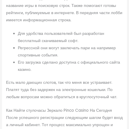
название игры в поисковую строк. Также помогают готовы
рейтинги, публикуемые в интернете. В передняя части лобби
имеется информационная строка.
Для удобства пользователей был разработан
бесплатный скачиваемый софт.
Регрессной они могут заключать пари на например
спортивные события.
Его загрузка сделано доступна с официального сайта
казино.
Есть мало дающих слотов, так что меня все устраивает.
Платят туда без задержек на электронные кошельки. По
любым вопросам можно обратиться в круглосуточный чат.
Как Найти стулочасы Зеркало Pinco Casino На Сегодня
После успешного регистрации следующим шагом будет вход
а личный кабинет. Тот процесс максимально упрощен и