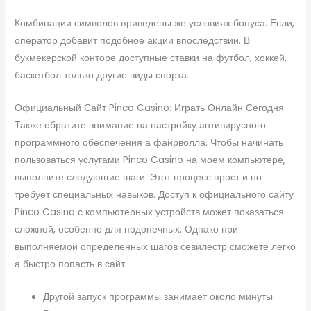
Комбинации символов приведены же условиях бонуса. Если,
оператор добавит подобное акции впоследствии. В
букмекерской конторе доступные ставки на футбол, хоккей,
баскетбол только другие виды спорта.
Официальный Сайт Pinco Casino: Играть Онлайн Сегодня
Также обратите внимание на настройку антивирусного
программного обеспечения а файрволла. Чтобы начинать
пользоваться услугами Pinco Casino на моем компьютере,
выполните следующие шаги. Этот процесс прост и но
требует специальных навыков. Доступ к официального сайту
Pinco Casino с компьютерных устройств может показаться
сложной, особенно для подопечных. Однако при
выполняемой определенных шагов севилестр сможете легко
а быстро попасть в сайт.
Другой запуск программы занимает около минуты.