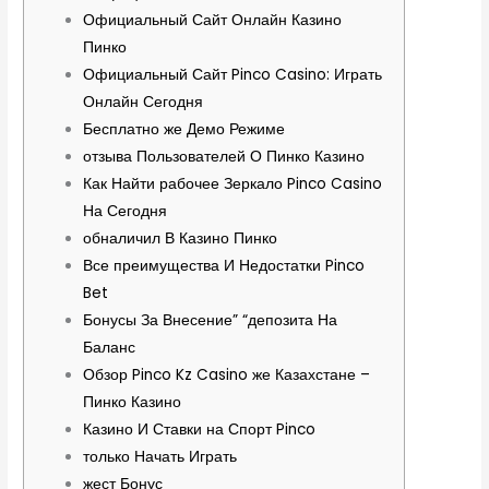
Официальный Сайт Онлайн Казино
Пинко
Официальный Сайт Pinco Casino: Играть
Онлайн Сегодня
Бесплатно же Демо Режиме
отзыва Пользователей О Пинко Казино
Как Найти рабочее Зеркало Pinco Casino
На Сегодня
обналичил В Казино Пинко
Все преимущества И Недостатки Pinco
Bet
Бонусы За Внесение” “депозита На
Баланс
Обзор Pinco Kz Casino же Казахстане –
Пинко Казино
Казино И Ставки на Спорт Pinco
только Начать Играть
жест Бонус