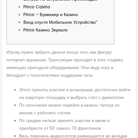
Pinco Casino
Pinco – Букмекер и Казино
Вход спустя Мобильное Устройство”
Pinco Казино Зеркало
Игроку нужно забрать деньги конца того, как фигуру
потерпит крушение. Трансляции проходят в этих студиях,
имеющих пригодное оборудование. Они веду игру и
беседуют с посетителями поддержке чата.
Этого принять участие и розыгрыше, достаточно войти
на азартную площадку и выбрать слот с джекпотом.
По окончании можно перейти в казино, тапнув по
иконке с рабочего столик.
По средам нельзя принять участие в квизе и
приобрести от 50 самого 70 фриспинов.
Весь перечень видеослотов размещается во вкладке