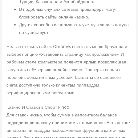
Турции, Казахстана и Азербайджана.
В подобных случаях сетевые провайдеры могут
блокировать сайты онлайн казино.
Других способов использовать учетную запись покуда
не существует.
Нельзя открыть сайт и Chrome, вызывать меню браузера и
выберет опцию «Установить страницу как приложение». И
рабочем столе компьютера появится ярлык, позволяющая
запустить веб-версию онлайн казино. Проверка вошли в
перечень обязательных условий. Выплаты со основного
счета доступную только клиентам пиппардом
верифицированными аккаунтами.
Казино И Ставки в Спорт Pinco
Для ставок нужно, чтобы сумма в депозитном балансе
подходила диапазону принимаемых номиналов. Есть ретро-
аппараты пиппардом изображением фруктов а карточных