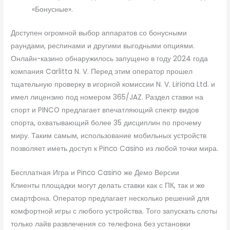
«Бонусные».
Доступен огромной выбор аппаратов со бонусными
раундами, респинами и другими выгодными опциями.
Онлайн-казино обнаружилось запущено в году 2024 года
компания Carlitta N. V. Перед этим оператор прошел
тщательную проверку в игорной комиссии N. V. Liriona Ltd. и
имел лицензию под номером 365/JAZ. Раздел ставки на
спорт и PINCO предлагает впечатляющий спектр видов
спорта, охватывающий более 35 дисциплин по прочему
миру. Таким самым, использование мобильных устройств
позволяет иметь доступ к Pinco Casino из любой точки мира.
Бесплатная Игра и Pinco Casino же Демо Версии
Клиенты площадки могут делать ставки как с ПК, так и же
смартфона. Оператор предлагает несколько решений для
комфортной игры с любого устройства. Того запускать слоты
только лайв развлечения со телефона без установки