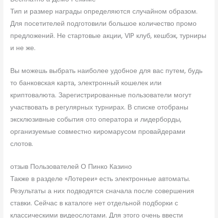
Тип и размер награды определяются случайном образом.
Для посетителей подготовили большое количество промо
предложений. Не стартовые акции, VIP клуб, кешбэк, турниры
и не же.
Вы можешь выбрать наиболее удобное для вас путем, будь
то банковская карта, электронный кошелек или
криптовалюта. Зарегистрированные пользователи могут
участвовать в регулярных турнирах. В списке отобраны
эксклюзивные события ото оператора и лидерборды,
организуемые совместно киромарусом провайдерами
слотов.
отзыв Пользователей О Пинко Казино
Также в разделе «Лотереи» есть электронные автоматы.
Результаты а них подводятся сначала после совершения
ставки. Сейчас в каталоге нет отдельной подборки с
классическими видеослотами. Для этого очень ввести