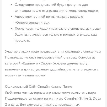
Следующее предложений будет доступно ддя
активации после отыгрыша или отмены следующего.
Адрес электронной почты указан в разделе
«Ответственная игра».
После идентификации платежного средства выигрыши
будут выплачиваться только и реквизиты владельца
профиля.
Участие в акции надо подтвердить на странице с описанием.
Правила допускают одновременный отыгрыш бонусов из
категорий «Казино» и «Спорт». Условия должны могут
выполнены до наступления дедлайна, отсчет его ведется с
момент активации промо.
Официальный Сайт Онлайн Казино Пинко
Любители компьютерных игр также могут заключать пари.
Поддерживаются ставки на матчи же Counter-Strike 2, Dota
2 и др. д. Для запуска аппаратов, посвященных