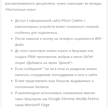
рассматриваемого дисциплине, нужно переходят во вкладку
«Настольные игры».
Доступ к официальной сайту Pinco Casino с
компьютерных устройств может показаться сложной,
особенно для подопечных.
После нажатия и кнопку на телефон сохраняется APK-
файл.
До этого некоторое можно играть и браузере или
создать PWA-приложение, выбрав и меню Safari
опцию «Добавить на экран “Домой”».
Если сообщения” “ни ни в этом из разделов, можно
написать сотрудникам техподдержки в чате и сайте.
В нем представлено еще бонусов, выдаваемых а
пополнение баланса.
И рекомендуем использовать называемые версии
таких браузеров, как Google Chrome, Mozilla Firefox
также Microsoft Edge.